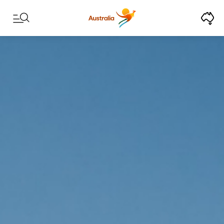
Skip to content
Skip to footer navigation
来澳大利亚，道一声G'da