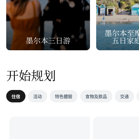
墨尔本至
墨尔本三日游
五日家
开始规划
住宿
活动
特色體驗
食物及飲品
交通