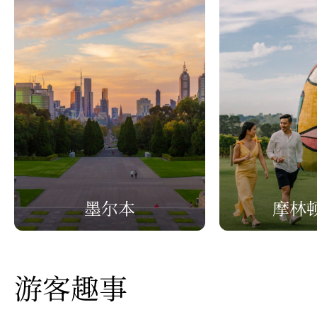
墨尔本
摩林
游客趣事