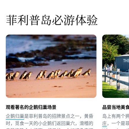
菲利普岛必游体验
观看著名的企鹅归巢场景
品尝当地美
企鹅归巢
是菲利普岛的招牌景点之一，黄昏
岛上有两个
时，觅食一天的小企鹅们返回巢穴，滑稽的
庄
，一个是菲利普