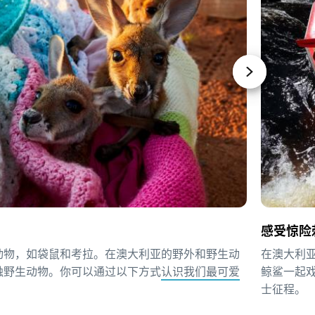
感受惊险
动物，如袋鼠和考拉。在澳大利亚的野外和野生动
在澳大利
触野生动物。你可以通过以下方式
认识我们最可爱
鲸鲨一起
士征程。