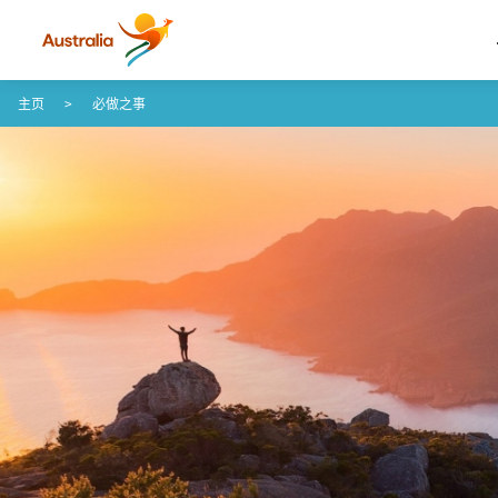
Skip to content
Skip to footer navigation
主页
必做之事