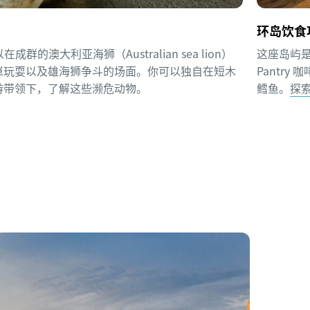
环岛饮食
在成群的澳大利亚海狮（Australian sea lion）
这座岛屿是
崽玩耍以及雄海狮争斗的场面。你可以独自在短木
Pantr
游带领下，了解这些濒危动物。
鳕鱼。
探