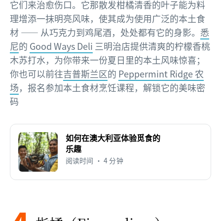
它们来治愈伤口。它那散发柑橘清香的叶子能为料
理增添一抹明亮风味，使其成为使用广泛的本土食
材 —— 从巧克力到鸡尾酒，处处都有它的身影。
悉
尼
的
Good Ways Deli
三明治店提供清爽的柠檬香桃
木苏打水，为你带来一份夏日里的本土风味惊喜；
你也可以前往
吉普斯兰区
的
Peppermint Ridge 农
场
，报名参加本土食材烹饪课程，解锁它的美味密
码
如何在澳大利亚体验觅食的
乐趣
阅读时间 • 4 分钟