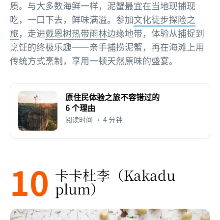
质。与大多数海鲜一样，泥蟹最宜在当地现捕现
吃，一口下去，鲜味满溢。参加
文化徒步探险之
旅
，走进
戴恩树热带雨林
边缘地带，体验从捕捉到
烹饪的终极乐趣——亲手捕捞泥蟹，再在海滩上用
传统方式烹制，享用一顿天然原味的盛宴。
原住民体验之旅不容错过的
6 个理由
阅读时间 • 4 分钟
10
卡卡杜李（Kakadu
plum）