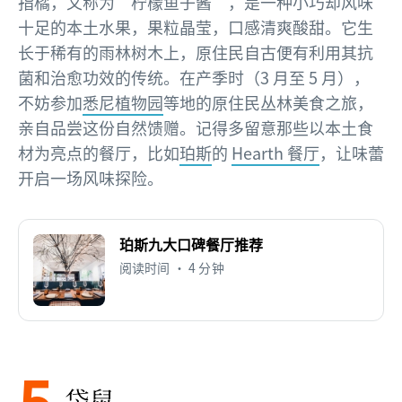
指橘，又称为“柠檬鱼子酱”，是一种小巧却风味
十足的本土水果，果粒晶莹，口感清爽酸甜。它生
长于稀有的雨林树木上，原住民自古便有利用其抗
菌和治愈功效的传统。在产季时（3 月至 5 月），
不妨参加
悉尼植物园
等地的原住民丛林美食之旅，
亲自品尝这份自然馈赠。记得多留意那些以本土食
材为亮点的餐厅，比如
珀斯
的
Hearth 餐厅
，让味蕾
开启一场风味探险。
珀斯九大口碑餐厅推荐
阅读时间 • 4 分钟
5
袋鼠