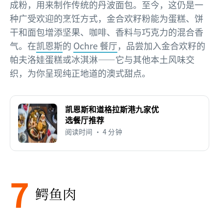
成粉，用来制作传统的丹波面包。至今，这仍是一
种广受欢迎的烹饪方式，金合欢籽粉能为蛋糕、饼
干和面包增添坚果、咖啡、香料与巧克力的混合香
气。在
凯恩斯
的
Ochre 餐厅
，品尝加入金合欢籽的
帕夫洛娃蛋糕或冰淇淋——它与其他本土风味交
织，为你呈现纯正地道的澳式甜点。
凯恩斯和道格拉斯港九家优
选餐厅推荐
阅读时间 • 4 分钟
7
鳄鱼肉