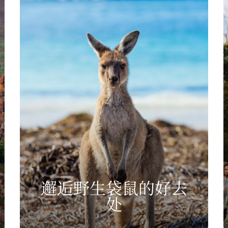
邂逅野生袋鼠的好去
处