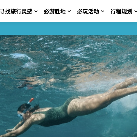
寻找旅行灵感
必游胜地
必玩活动
行程规划