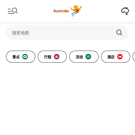
Skip to content
Skip to footer navigation
景点
行程
活动
酒店