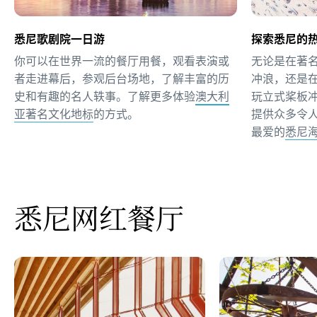
悉尼歌剧院一日游
探索悉尼的
你可以在世界一流的餐厅用餐，观看表演或
无论是在著名的
者走进幕后，参观后台场地，了解丰富的历
冲浪，还是
史和有趣的名人轶事。了解更多体验
澳大利
玩立式桨板
亚著名文化地标
的方式。
提供众多令
最爱的
悉尼
悉尼网红餐厅