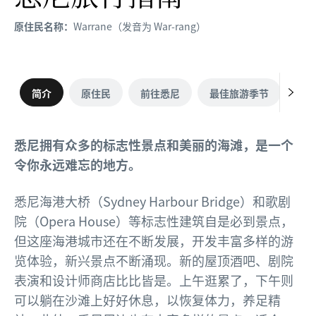
原住民名称：
Warrane（发音为 War-rang）
简介
原住民
前往悉尼
最佳旅游季节
无
悉尼拥有众多的标志性景点和美丽的海滩，是一个
令你永远难忘的地方。
悉尼海港大桥（Sydney Harbour Bridge）和歌剧
院（Opera House）等标志性建筑自是必到景点，
但这座海港城市还在不断发展，开发丰富多样的游
览体验，新兴景点不断涌现。新的屋顶酒吧、剧院
表演和设计师商店比比皆是。上午逛累了，下午则
可以躺在沙滩上好好休息，以恢复体力，养足精