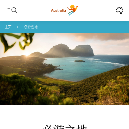
Skip to content
Skip to footer navigation
主页
必游胜地