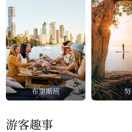
布里斯班
努
游客趣事