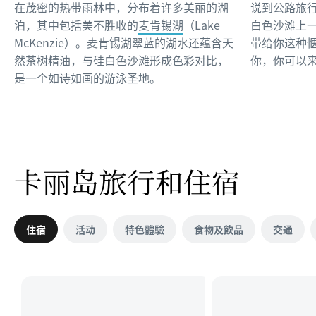
在茂密的热带雨林中，分布着许多美丽的湖
说到公路旅
泊，其中包括美不胜收的
麦肯锡湖
（Lake
白色沙滩上
McKenzie）。麦肯锡湖翠蓝的湖水还蕴含天
带给你这种
然茶树精油，与硅白色沙滩形成色彩对比，
你，你可以
是一个如诗如画的游泳圣地。
卡丽岛旅行和住宿
住宿
活动
特色體驗
食物及飲品
交通