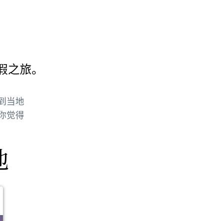
假之旅。
到当地
你觉得
地