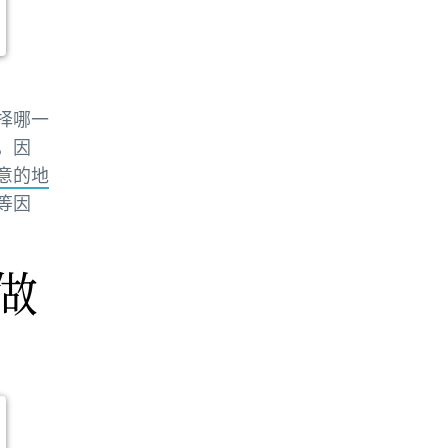
择哪一
，因
意的地
等因
做