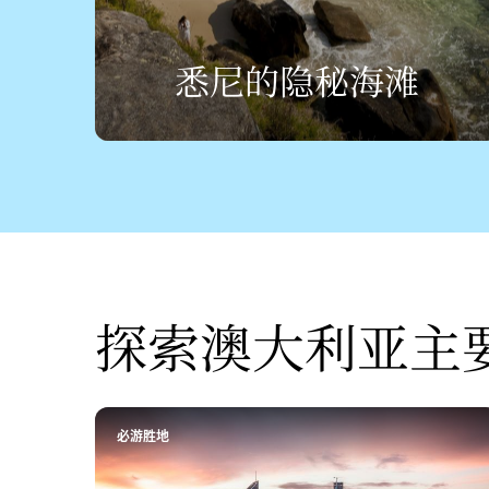
悉尼的隐秘海滩
探索澳大利亚主
必游胜地