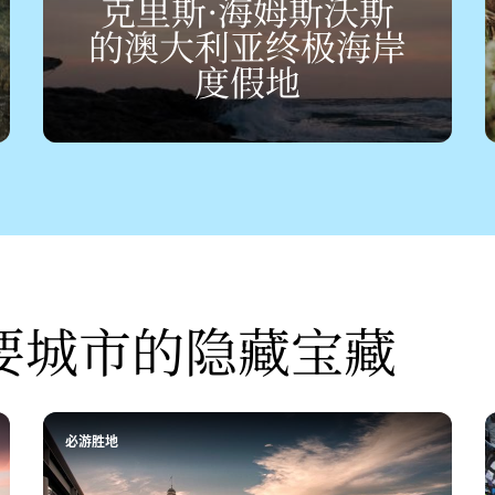
克里斯·海姆斯沃斯
的澳大利亚终极海岸
度假地
要城市的隐藏宝藏
必游胜地