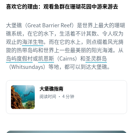
喜欢它的理由：观看鱼群在珊瑚花园中游来游去
大堡礁（Great Barrier Reef）是世界上最大的珊瑚
礁系统，在它的水下，生活着不计其数、令人叹为
观止的
海洋生物
。而在它的水上，则点缀着风光旖
旎的热带岛屿和世界上一些最美丽的阳光海滩。从
岛屿度假村
或
凯恩斯
（Cairns）和
圣灵群岛
（Whitsundays）等地，都可以到达大堡礁。
大堡礁指南
阅读时间 • 4 分钟