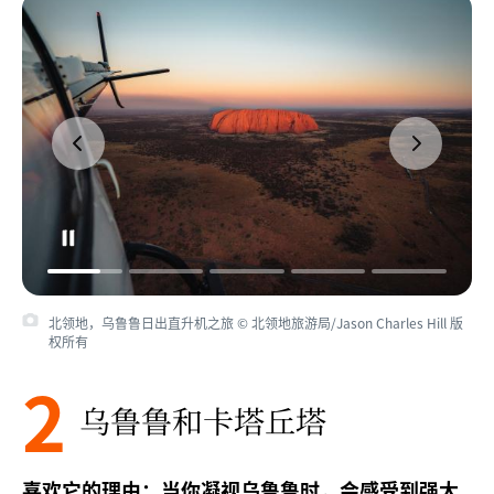
北领地，乌鲁鲁日出直升机之旅 © 北领地旅游局/Jason Charles Hill 版
权所有
2
乌鲁鲁和卡塔丘塔
喜欢它的理由：当你凝视乌鲁鲁时，会感受到强大