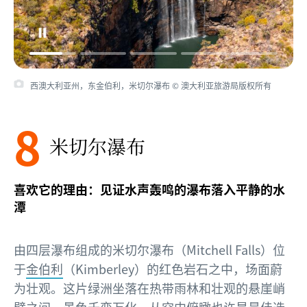
西澳大利亚州，东金伯利，米切尔瀑布 © 澳大利亚旅游局版权所有
8
米切尔瀑布
喜欢它的理由：见证水声轰鸣的瀑布落入平静的水
潭
由四层瀑布组成的米切尔瀑布（Mitchell Falls）位
于
金伯利
（Kimberley）的红色岩石之中，场面蔚
为壮观。这片绿洲坐落在热带雨林和壮观的悬崖峭
壁之间，景色千变万化。从空中俯瞰也许是最佳选