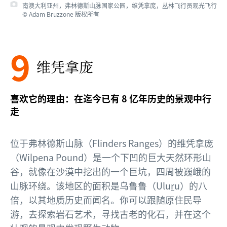
南澳大利亚州，弗林德斯山脉国家公园，维凭拿庞，丛林飞行员观光飞行
© Adam Bruzzone 版权所有
9
维凭拿庞
喜欢它的理由：在迄今已有 8 亿年历史的景观中行
走
位于弗林德斯山脉（Flinders Ranges）的维凭拿庞
（Wilpena Pound）是一个下凹的巨大天然环形山
谷，就像在沙漠中挖出的一个巨坑，四周被巍峨的
山脉环绕。该地区的面积是乌鲁鲁（Ulu
r
u）的八
倍，以其地质历史而闻名。你可以跟随原住民导
游，去探索岩石艺术，寻找古老的化石，并在这个