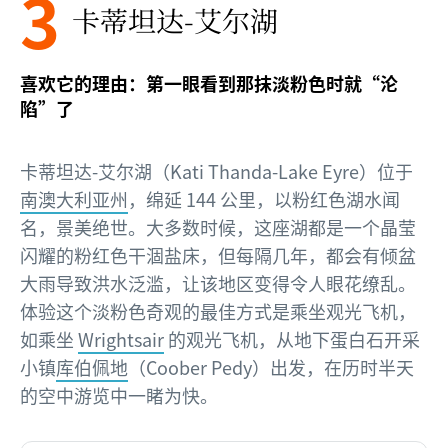
3
卡蒂坦达-艾尔湖
喜欢它的理由：第一眼看到那抹淡粉色时就“沦
陷”了
卡蒂坦达-艾尔湖（Kati Thanda-Lake Eyre）位于
南澳大利亚州
，绵延 144 公里，以粉红色湖水闻
名，景美绝世。大多数时候，这座湖都是一个晶莹
闪耀的粉红色干涸盐床，但每隔几年，都会有倾盆
大雨导致洪水泛滥，让该地区变得令人眼花缭乱。
体验这个淡粉色奇观的最佳方式是乘坐观光飞机，
如乘坐
Wrightsair
的观光飞机，从地下蛋白石开采
小镇
库伯佩地
（Coober Pedy）出发，在历时半天
的空中游览中一睹为快。