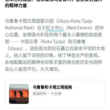
的精神力量
乌鲁鲁卡塔丘塔国家公园（Ulu
r
u-Kata Tju
t
a
National Park）位于
红土中心
（Red Centre）的中
心位置，坐拥澳大利亚的两个最令人震撼的岩层景
观 —— 卡塔丘塔（Kata Tju
t
a）和乌鲁鲁
（Ulu
r
u）。这些庞大的巨石矗立在原本平坦的大地
上，给人留下深刻的印象。除了神圣庄严的景观，
此地酝酿出的精神信仰和丰富的原住民历史也同样
会让人留恋不已，久久难忘。
乌鲁鲁和卡塔丘塔指南
阅读时间 • 4 分钟