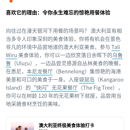
喜欢它的理由：令你永生难忘的惊艳用餐体验
向往过在漫天银河下用餐的场景吗？ 澳大利亚有相
当多令人印象深刻的美食体验，你将有机会在景色
非凡的环境中品尝地道的澳大利亚美食。参与
Tali
Wiru
美食体验，你可以一边欣赏落日余晖下的
乌鲁
鲁
（Ulu
r
u），一边品尝灵感源自丛林美食的晚餐。
在悉尼，
本尼龙餐厅
（Bennelong）集惊艳的海港
美景和可口的美食于一身。入座
袋鼠岛
（Kangaroo
Island）的
“快闪”无花果餐厅
（The Fig Tree），
你可以在树龄 120 年的无花果树下就座，品尝用当
地采摘食材烹饪的美味。
澳大利亚终极美食体验打卡