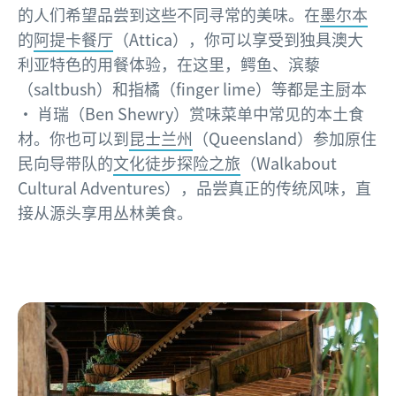
的人们希望品尝到这些不同寻常的美味。在
墨尔本
的
阿提卡餐厅
（Attica），你可以享受到独具澳大
利亚特色的用餐体验，在这里，鳄鱼、滨藜
（saltbush）和指橘（finger lime）等都是主厨本
· 肖瑞（Ben Shewry）赏味菜单中常见的本土食
材。你也可以到
昆士兰州
（Queensland）参加原住
民向导带队的
文化徒步探险之旅
（Walkabout
Cultural Adventures），品尝真正的传统风味，直
接从源头享用丛林美食。