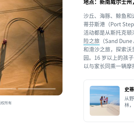
地点：新南威尔士州
沙丘、海豚、鲸鱼和
蒂芬斯港（Port S
活动都是从斯托克顿海滩
险之旅
（Sand Du
和滑沙之旅，探索沃里
园。16 岁以上的
以与家长同乘一辆摩
史蒂
从野
版权所有
林，
人心