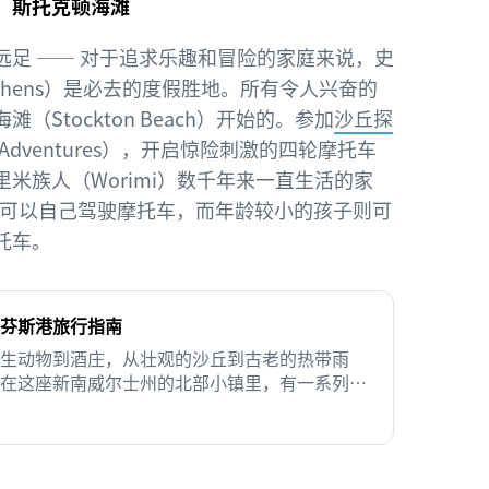
，斯托克顿海滩
远足 —— 对于追求乐趣和冒险的家庭来说，史
tephens）是必去的度假胜地。所有令人兴奋的
（Stockton Beach）开始的。参加
沙丘探
ne Adventures），开启惊险刺激的四轮摩托车
米族人（Worimi）数千年来一直生活的家
孩子可以自己驾驶摩托车，而年龄较小的孩子则可
托车。
芬斯港旅行指南
生动物到酒庄，从壮观的沙丘到古老的热带雨
在这座新南威尔士州的北部小镇里，有一系列令
动的景点等你前来探访。