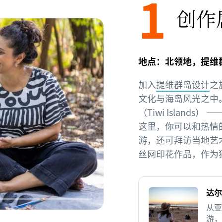
1
创作
地点：北领地，提维
加入
提维群岛设计
之
文化与海岛风光之中
（Tiwi Island
这里，你可以和热情
游，还可拜访当地艺
丝网印花作品，作为
达尔
从亚
游，
21 版权所有