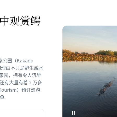
中观赏鳄
国家公园（Kakadu
的地的理由不只是野生咸水
y）的家园，拥有令人沉醉
有大量有着 2 万多
 Tourism）预订巡游
鱼。