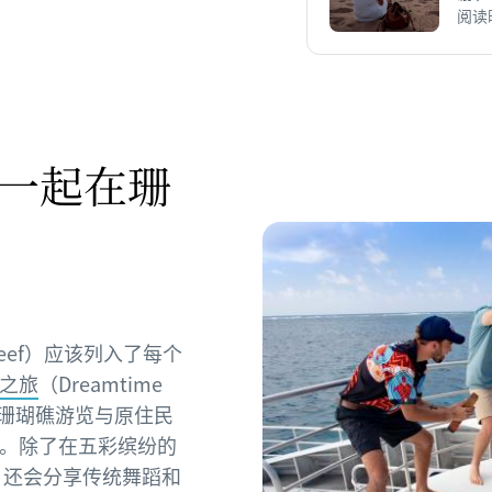
阅读时
一起在珊
r Reef）应该列入了每个
之旅
（Dreamtime
兴奋的珊瑚礁游览与原住民
。除了在五彩缤纷的
r）还会分享传统舞蹈和