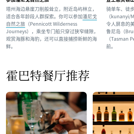
塔州海边悬崖刀削般耸立，附近岛屿林立，
骑单车、徒
适合各年龄段人群探索。你可以参加
潘尼戈
（kunanyi/
自然之旅
（Pennicott Wilderness
令人屏息的
Journeys），乘坐专门船只穿过狭窄缝隙，
鲁尼岛（Bru
观赏海豚和海豹，还可以直接捕捞新鲜的海
（Tasman 
鲜。
前。
霍巴特餐厅推荐