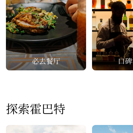
必去餐厅
口碑
探索霍巴特