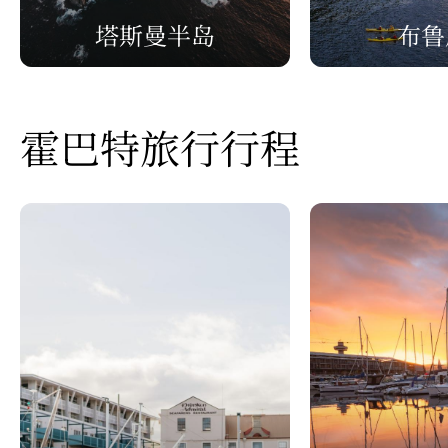
塔斯曼半岛
布鲁
霍巴特旅行行程