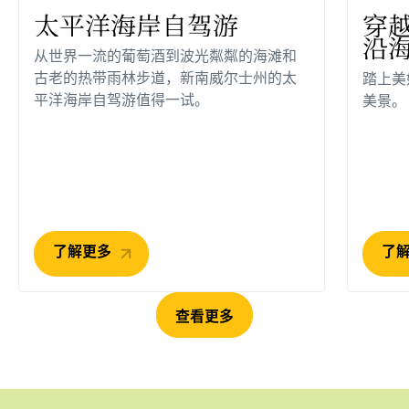
太平洋海岸自驾游
穿
沿海
从世界一流的葡萄酒到波光粼粼的海滩和
古老的热带雨林步道，新南威尔士州的太
踏上美
平洋海岸自驾游值得一试。
美景。
了解更多
了
查看更多