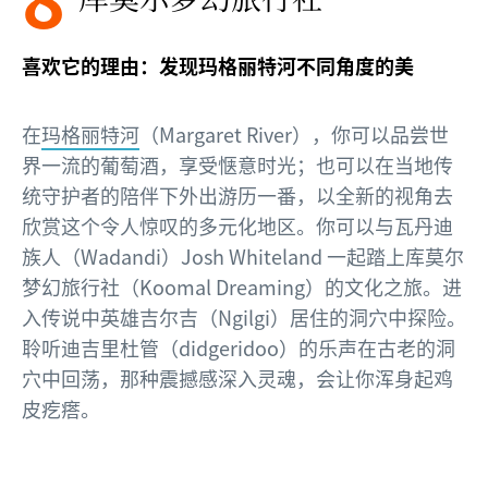
喜欢它的理由：发现玛格丽特河不同角度的美
在
玛格丽特河
（Margaret River），你可以品尝世
界一流的葡萄酒，享受惬意时光；也可以在当地传
统守护者的陪伴下外出游历一番，以全新的视角去
欣赏这个令人惊叹的多元化地区。你可以与瓦丹迪
族人（Wadandi）Josh Whiteland 一起踏上库莫尔
梦幻旅行社（Koomal Dreaming）的文化之旅。进
入传说中英雄吉尔吉（Ngilgi）居住的洞穴中探险。
聆听迪吉里杜管（didgeridoo）的乐声在古老的洞
穴中回荡，那种震撼感深入灵魂，会让你浑身起鸡
皮疙瘩。