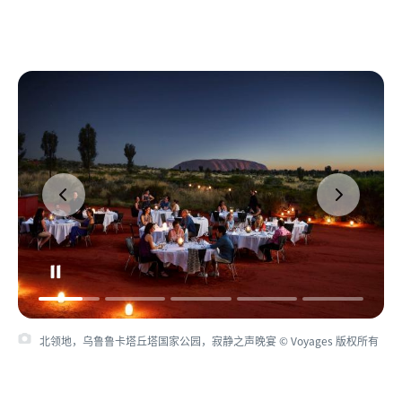
北领地，乌鲁鲁卡塔丘塔国家公园，寂静之声晚宴 © Voyages 版权所有