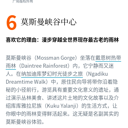
广局版权所有
6
莫斯曼峡谷中心
喜欢它的理由：漫步穿越全世界现存最古老的雨林
莫斯曼峡谷（Mossman Gorge）坐落在
戴恩树热带
雨林
（Daintree Rainforest）内，它宁静而又迷
人。在
纳加迪库梦幻时光徒步之旅
（Ngadiku
Dreamtime Walk）中，原住民向导将带你沿着隐
秘的小径前行，游览具有重要文化意义的遗址，通
过演示丛林美食、讲述这片土地的文化故事以及介
绍库库雅拉尼族（Kuku Yalanji）的生活方式，让
你眼中的雨林变得鲜活起来。这无疑是名副其实的
莫斯曼峡谷体验。