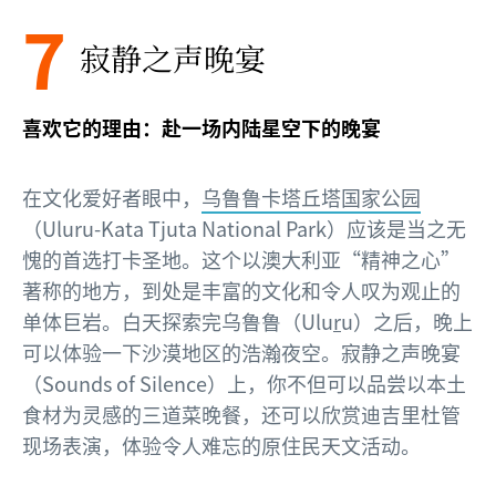
7
寂静之声晚宴
喜欢它的理由：赴一场内陆星空下的晚宴
在文化爱好者眼中，
乌鲁鲁卡塔丘塔国家公园
（Uluru-Kata Tjuta National Park）应该是当之无
愧的首选打卡圣地。这个以澳大利亚“精神之心”
著称的地方，到处是丰富的文化和令人叹为观止的
单体巨岩。白天探索完乌鲁鲁（Ulu
r
u）之后，晚上
可以体验一下沙漠地区的浩瀚夜空。寂静之声晚宴
（Sounds of Silence）上，你不但可以品尝以本土
食材为灵感的三道菜晚餐，还可以欣赏迪吉里杜管
现场表演，体验令人难忘的原住民天文活动。