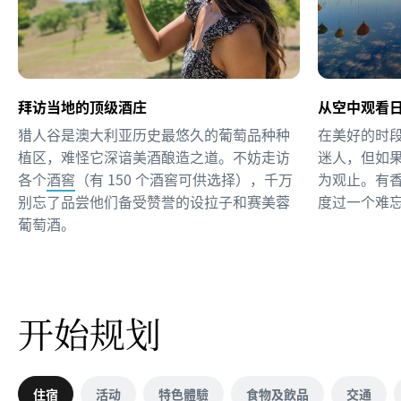
拜访当地的顶级酒庄
从空中观看
猎人谷是澳大利亚历史最悠久的葡萄品种种
在美好的时
植区，难怪它深谙美酒酿造之道。不妨走访
迷人，但如
各个
酒窖
（有 150 个酒窖可供选择），千万
为观止。有
别忘了品尝他们备受赞誉的设拉子和赛美蓉
度过一个难
葡萄酒。
开始规划
住宿
活动
特色體驗
食物及飲品
交通