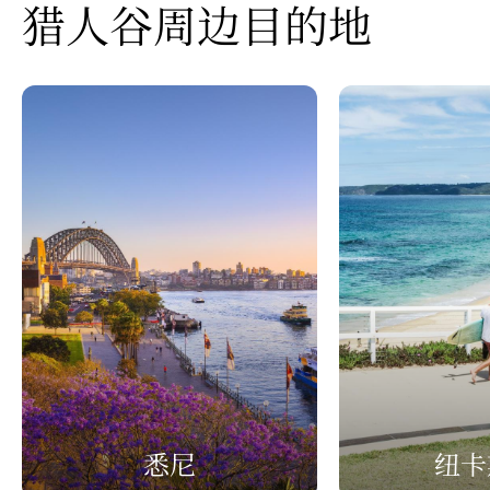
猎人谷周边目的地
悉尼
纽卡