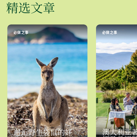
精选文章
必做之事
必做之事
澳大利亚
邂逅野生袋鼠的好