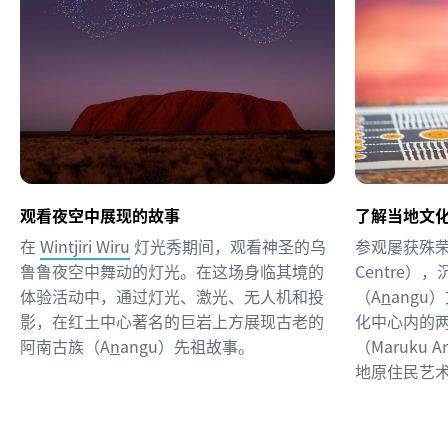
观看夜空中展现的故事
了解当地文
在
Wintjiri Wiru
灯光秀期间，观看神圣的乌
参观屡获殊
鲁鲁夜空中舞动的灯光。在这场身临其境的
Centre
体验活动中，通过灯光、激光、无人机和投
（A
n
ang
影，在红土中心著名的巨岩上方展现古老的
化中心内的
阿南古族（A
n
angu）先祖故事。
（Maruku A
地原住民艺