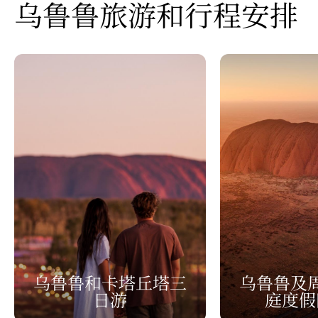
乌鲁鲁旅游和行程安排
乌鲁鲁和卡塔丘塔三
乌鲁鲁及
日游
庭度假