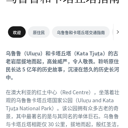
欢迎
原住民
乌鲁鲁和卡塔丘塔交通指南
最佳
乌鲁鲁（Ulu
r
u）和卡塔丘塔（Kata Tju
t
a）的古
老岩层拔地而起，高耸威严，令人敬畏。聆听原住
民长达 5 亿年的历史故事，沉浸在悠久的历史长河
中。
在澳大利亚的红土中心（Red Centre），坐落着壮
观的乌鲁鲁卡塔丘塔国家公园（Ulu
r
u and Kata
Tju
t
a National Park）。该公园拥有众多古老的奇
景，其中最著名的是与其同名的单体巨石。乌鲁鲁
与卡塔丘塔相距仅 30 公里，拔地而起，殷红圣洁，