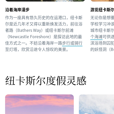
沿着海岸漫步
游览纽卡斯
作为一座具有悠久历史的在运港口，纽卡斯
无论你是想
尔是近几年才又得以重新焕发活力，前往浴
学校学习冲
者路（Bathers Way）或纽卡斯尔前滩
城市纽卡斯
（Newcastle Foreshore）是探访此地的最
个海滩
可供
佳方式之一。不妨沿着海岸一路
步行或骑行
滨浴场到囚
至灯塔，欣赏沿途令人惊叹的美景。
的妖怪洞（Bo
纽卡斯尔度假灵感