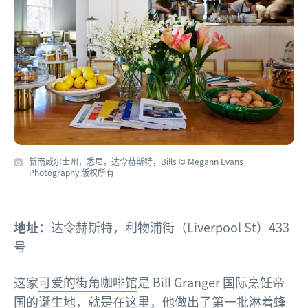
新南威尔士州，悉尼，达令赫斯特，Bills © Megann Evans
Photography 版权所有
地址：
达令赫斯特，利物浦街（Liverpool St）433
号
这家
可爱的街角咖啡馆
是 Bill Granger 国际烹饪帝
国的诞生地，就是在这里，他做出了第一批淋着蜂