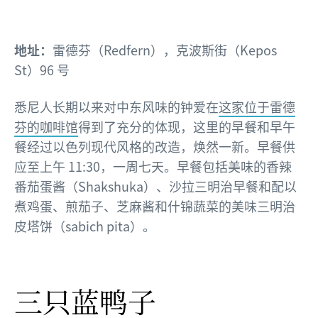
地址：
雷德芬（Redfern），克波斯街（Kepos
St）96 号
悉尼人长期以来对中东风味的钟爱在
这家位于雷德
芬的咖啡馆
得到了充分的体现，这里的早餐和早午
餐经过以色列现代风格的改造，焕然一新。早餐供
应至上午 11:30，一周七天。早餐包括美味的香辣
番茄蛋酱（Shakshuka）、沙拉三明治早餐和配以
煮鸡蛋、煎茄子、芝麻酱和什锦蔬菜的美味三明治
皮塔饼（sabich pita）。
三只蓝鸭子