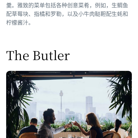
羹。雅致的菜单包括各种创意菜肴，例如，生鲷鱼
配草莓块、指橘和罗勒，以及小牛肉鞑靼配生蚝和
柠檬酱汁。
The Butler