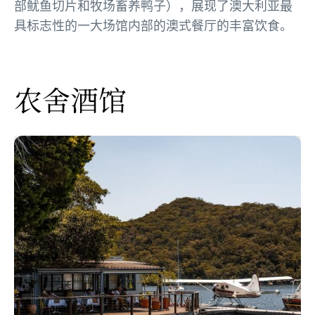
部鱿鱼切片和牧场畜养鸭子），展现了澳大利亚最
具标志性的一大场馆内部的澳式餐厅的丰富饮食。
农舍酒馆