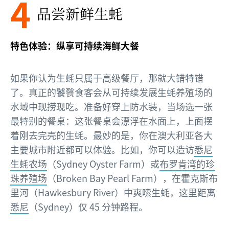
4
品尝新鲜生蚝
特色体验：纵享可持续海鲜大餐
如果你认为生蚝只属于高级餐厅，那就大错特错
了。真正的饕餮食客会从可持续发展生蚝养殖场的
水域中现捞现吃。准备好穿上防水装，当场选一张
最特别的餐桌：这张餐桌会漂浮在水面上，上面摆
着刚去完壳的生蚝。最妙的是，你在澳大利亚各大
主要城市附近都可以体验。比如，你可以造访
悉尼
生蚝农场
（Sydney Oyster Farm）或
布罗肯湾的珍
珠养殖场
（Broken Bay Pearl Farm），在霍克斯布
里河（Hawkesbury River）中爽嗦生蚝，这里距离
悉尼
（Sydney）仅 45 分钟路程。