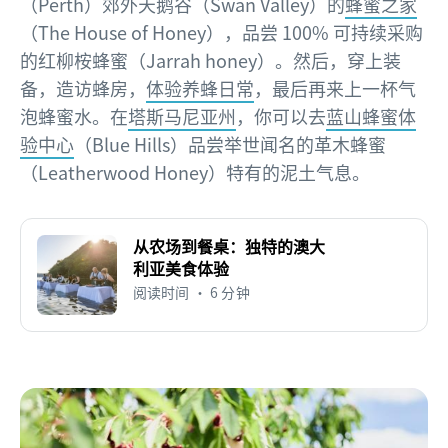
（Perth）郊外天鹅谷（Swan Valley）的
蜂蜜之家
（The House of Honey），品尝 100% 可持续采购
的红柳桉蜂蜜（Jarrah honey）。然后，穿上装
备，造访蜂房，
体验养蜂日常
，最后再来上一杯气
泡蜂蜜水。在
塔斯马尼亚州
，你可以去
蓝山蜂蜜体
验中心
（Blue Hills）品尝举世闻名的革木蜂蜜
（Leatherwood Honey）特有的泥土气息。
从农场到餐桌：独特的澳大
利亚美食体验
阅读时间 • 6 分钟