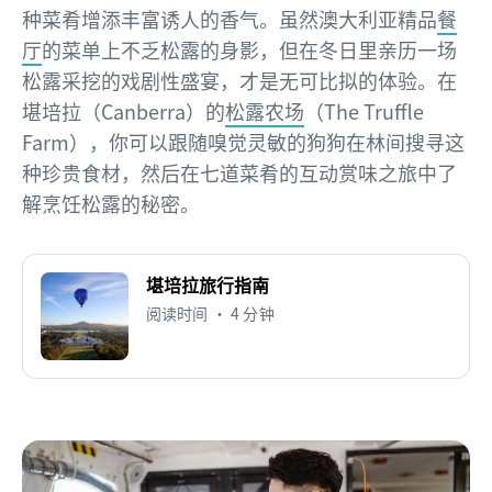
种菜肴增添丰富诱人的香气。虽然澳大利亚精品
餐
厅
的菜单上不乏松露的身影，但在冬日里亲历一场
松露采挖的戏剧性盛宴，才是无可比拟的体验。在
堪培拉（Canberra）的
松露农场
（The Truffle
Farm），你可以跟随嗅觉灵敏的狗狗在林间搜寻这
种珍贵食材，然后在七道菜肴的互动赏味之旅中了
解烹饪松露的秘密。
堪培拉旅行指南
阅读时间 • 4 分钟