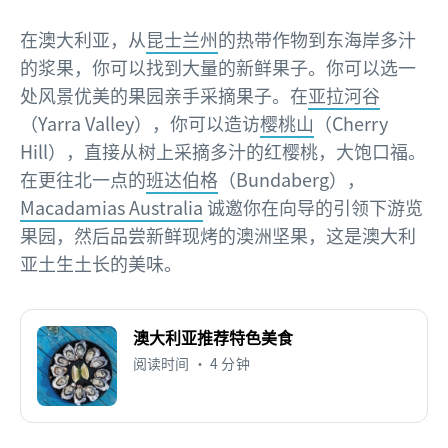
在澳大利亚，从
昆士兰州
的热带作物到东海岸多汁
的浆果，你可以找到大量的新鲜果子。你可以选一
处风景优美的果园亲手采摘果子。在
亚拉河谷
（Yarra Valley），你可以造访
樱桃山
（Cherry
Hill），直接从树上采摘多汁的红樱桃，大饱口福。
在更往北一点的
班达伯格
（Bundaberg），
Macadamias Australia
诚邀你在向导的引领下游览
果园，然后品尝新鲜现烤的澳洲坚果，这是澳大利
亚土生土长的美味。
澳大利亚推荐特色美食
阅读时间 • 4 分钟