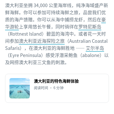
澳大利亚坐拥 34,000 公里海岸线，纯净海域盛产新
鲜海鲜。你可以参加可持续海鲜之旅，品尝我们优
质的海产馈赠。你可以从海中捕捞龙虾，然后在
豪
华游轮
上享用悠长午餐，同时徜徉在
罗特尼斯岛
（Rottnest Island）碧蓝的海湾中。或者花一天时
间参加
澳大利亚近海探险之旅
（Australian Coastal
Safaris），在澳大利亚的海鲜胜地 ——
艾尔半岛
（Eyre Peninsula）感受浮潜采鲍鱼（abalone）以
及网捞澳大利亚三文鱼的刺激。
澳大利亚的特色海鲜体验
阅读时间 • 6 分钟