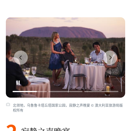
北领地，乌鲁鲁卡塔丘塔国家公园，寂静之声晚宴 © 澳大利亚旅游局版
权所有
2
寂静之声晚宴