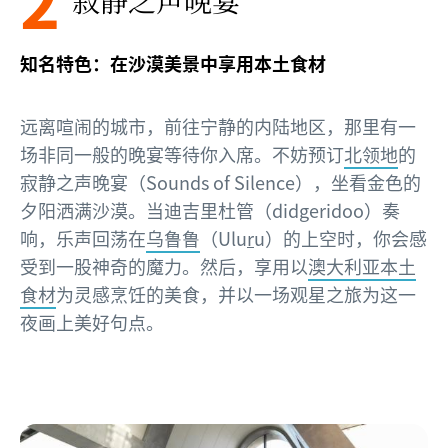
知名特色：在沙漠美景中享用本土食材
远离喧闹的城市，前往宁静的内陆地区，那里有一
场非同一般的晚宴等待你入席。不妨预订
北领地
的
寂静之声晚宴（Sounds of Silence），坐看金色的
夕阳洒满沙漠。当迪吉里杜管（didgeridoo）奏
响，乐声回荡在
乌鲁鲁
（Ulu
r
u）的上空时，你会感
受到一股神奇的魔力。然后，享用以
澳大利亚本土
食材
为灵感烹饪的美食，并以一场观星之旅为这一
夜画上美好句点。