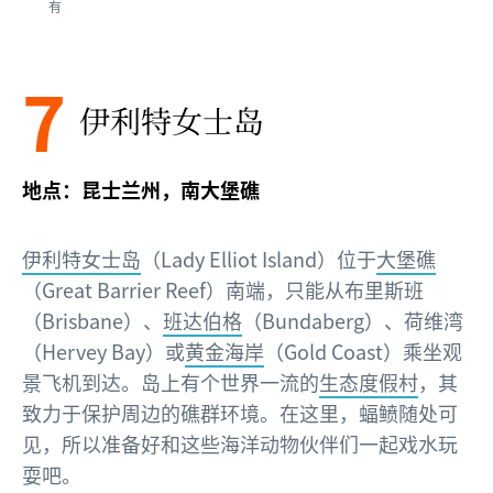
有
7
伊利特女士岛
地点：昆士兰州，南大堡礁
伊利特女士岛
（Lady Elliot Island）位于
大堡礁
（Great Barrier Reef）南端，只能从布里斯班
（Brisbane）、
班达伯格
（Bundaberg）、荷维湾
（Hervey Bay）或
黄金海岸
（Gold Coast）乘坐观
景飞机到达。岛上有个世界一流的
生态度假村
，其
致力于保护周边的礁群环境。在这里，蝠鲼随处可
见，所以准备好和这些海洋动物伙伴们一起戏水玩
耍吧。