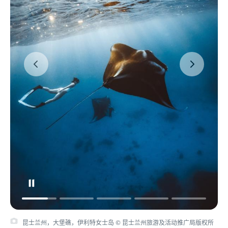
昆士兰州，大堡礁，伊利特女士岛 © 昆士兰州旅游及活动推广局版权所