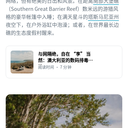
网络，但有绝美的日出和风景。在距离
南部大堡礁
（Southern Great Barrier Reef）数米远的游猎风
格的豪华帐篷中入睡；在满天星斗的
塔斯马尼亚州
夜空下，在户外浴缸中泡澡；或者，在世界最长边
礁的生态度假村醒来。
与网隔绝，自在 “享” 当
然：澳大利亚的数码排毒胜
地
阅读时间 • 7 分钟