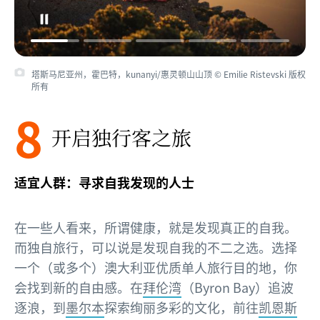
塔斯马尼亚州，霍巴特，kunanyi/惠灵顿山山顶 © Emilie Ristevski 版权
所有
8
开启独行客之旅
适宜人群：寻求自我发现的人士
在一些人看来，所谓健康，就是发现真正的自我。
而独自旅行，可以说是发现自我的不二之选。选择
一个（或多个）澳大利亚优质单人旅行目的地，你
会找到新的自由感。在
拜伦湾
（Byron Bay）追波
逐浪，到
墨尔本
探索绚丽多彩的文化，前往
凯恩斯