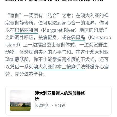
“瑜伽”一词原有“结合”之意；在澳大利亚的禅
宗瑜伽静修所，便可以达到身心合一的境界。你可
以在
玛格丽特河
（Margaret River）地区的印度洋
之畔调养呼吸，祛病健身，或在
袋鼠岛
（Kangaroo
Island）上一边摆出战士瑜伽体式，一边观赏野生
动物，体验脚踏实地的心平气和。在这个澳大利亚
瑜伽静修所，你不止能掌握高难度的下犬式，还可
以凭借一系列
澳大利亚的本土按摩手法
舒缓身心疲
劳，充分滋养全身。
澳大利亚最迷人的瑜伽静修
所
阅读时间 • 4 分钟