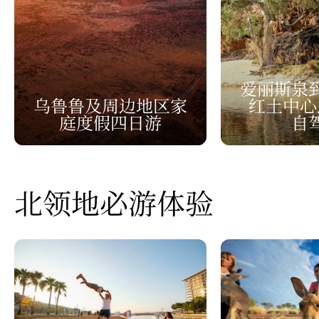
爱丽斯泉
乌鲁鲁及周边地区家
红土中心
庭度假四日游
自
北领地必游体验