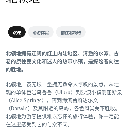
欢迎
必游体验
前往北领地
北领地拥有辽阔的红土内陆地区、清澈的水潭、古
老的原住民文化和迷人的热带小镇，是探险者向往
的胜地。
北领地广袤无垠，坐拥无数令人惊叹的景点，从壮
观的单体巨岩乌鲁鲁（Ulu
r
u）到沙漠小镇
爱丽斯泉
（Alice Springs），再到海滨首府
达尔文
（Darwin）及其附近的岛屿，各色风景美不胜收。
北领地为游客提供难以忘怀的旅行体验，你一定能
在这里感受到它的与众不同。