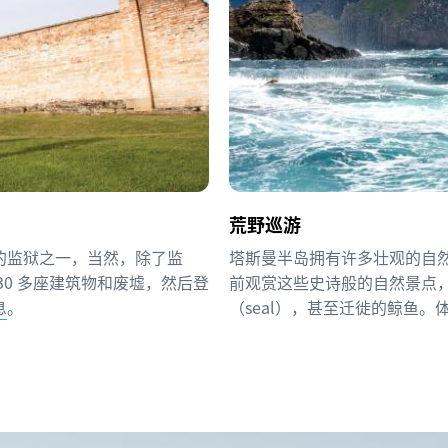
荒野巡游
的监狱之一，当然，除了监
塔斯曼半岛拥有许多壮观的自
0 多座建筑物和废墟，然后登
前观赏这些史诗般的自然景点，途
息
。
（seal），甚至迁徙的鲸鱼。