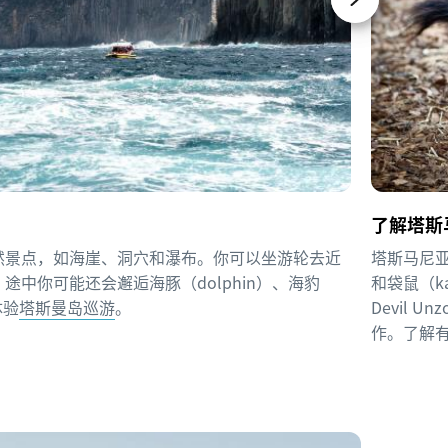
了解塔斯
然景点，如海崖、洞穴和瀑布。你可以坐游轮去近
塔斯马尼亚恶
中你可能还会邂逅海豚（dolphin）、海豹
和袋鼠（k
体验
塔斯曼岛巡游
。
Devil
作。了解