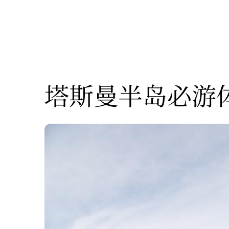
塔斯曼半岛必游