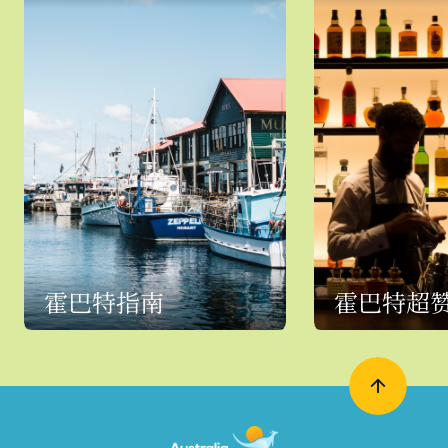
霍巴特指南
霍巴特超