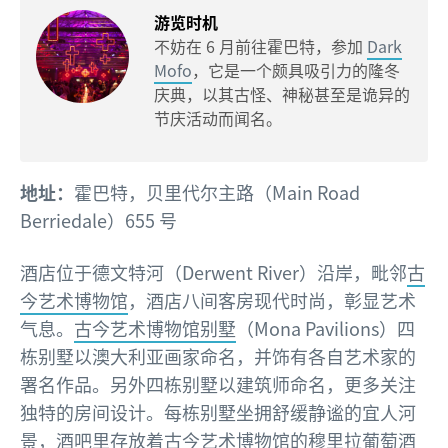
游览时机
不妨在 6 月前往霍巴特，参加
Dark
Mofo
，它是一个颇具吸引力的隆冬
庆典，以其古怪、神秘甚至是诡异的
节庆活动而闻名。
地址：
霍巴特，贝里代尔主路（Main Road
Berriedale）655 号
酒店位于德文特河（Derwent River）沿岸，毗邻
古
今艺术博物馆
，酒店八间客房现代时尚，彰显艺术
气息。
古今艺术博物馆别墅
（Mona Pavilions）四
栋别墅以澳大利亚画家命名，并饰有各自艺术家的
署名作品。另外四栋别墅以建筑师命名，更多关注
独特的房间设计。每栋别墅坐拥舒缓静谧的宜人河
景，酒吧里存放着古今艺术博物馆的穆里拉葡萄酒