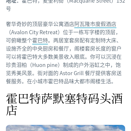
地址：
霍巴特，麦奎利街（Macquarie Street）152
号
奢华奇妙的顶层豪华公寓酒店
阿瓦隆市度假酒店
（Avalon City Retreat）位于一栋写字楼的顶层，
可俯瞰整个
霍巴特
。两居室套房配有定制特大床、
设施齐全的中央厨房和餐厅，阁楼套房长度的窗户
可以将霍巴特大多数美景收入眼底。你可以沉浸在
珍贵泪柏（Huon pine）制成的户外浴缸之中，饱
览秀美风景。街对面的 Astor Grill 餐厅提供客房送
餐服务。在小城市霍巴特品味大都市阁楼生活。
霍巴特萨默塞特码头酒
店