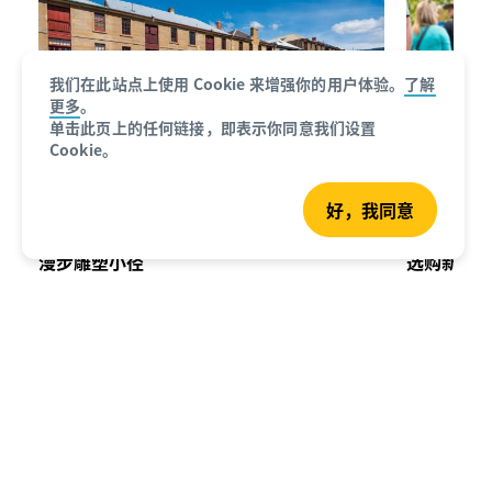
我们在此站点上使用 Cookie 来增强你的用户体验。
了解
更多
。
单击此页上的任何链接，即表示你同意我们设置
Cookie。
好，我同意
漫步雕塑小径
选购新鲜
沿着
炮台岬雕塑小径
（Battery Point
在霍巴特
Sculpture Trail）漫步，了解霍巴特。从萨
令人垂涎
拉曼卡广场（Salamanca Place）出发，漫
以逛一逛
步走到玛丽维尔滨海大道（Marieville
Marke
Esplanade），沿途有九处雕塑。每座数字
你可以前
雕塑代表一个年份，讲述着霍巴特的历史故
Markets
事。