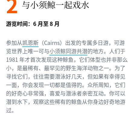
2
与小须鲸一起戏水
游览时间：6 月至 8 月
参加从
凯恩斯
（Cairns）出发的专属多日游，可游
览世界上唯一可与
小须鲸同游共潜
的地方。人们于
1981 年才首次发现这种鲸鱼，它们体型也并非那么
小，是最稀有、最罕见的野生海洋动物之一。为了
寻找它们，往往需要潜泳好几天，但如果有幸得见
一面，你会发现一切都是值得的。众所周知，它们
的好奇心非常强，喜爱与潜泳者亲密互动。你可以
潜到水下，观察这些稀有的鲸鱼从你身边好奇地游
过。