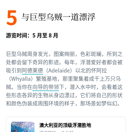
5
与巨型乌贼一道漂浮
游览时间：5 月至 8 月
巨型乌贼周身发光，图案绚丽，色彩斑斓，所到之
处都会留下奇异的影迹。每年，浮潜爱好者都会被
吸引到
阿德莱德
（Adelaide）以北的怀阿拉
（Whyalla）繁殖基地，那里聚集着成千上万只乌
贼。当你在
向导的带领
下，潜入水中时，会看着这
些形态各异的生物从身边漂过，它们将自己的形状
和颜色伪装成周围环境的样子，那场景如梦似幻。
澳大利亚的顶级浮潜胜地