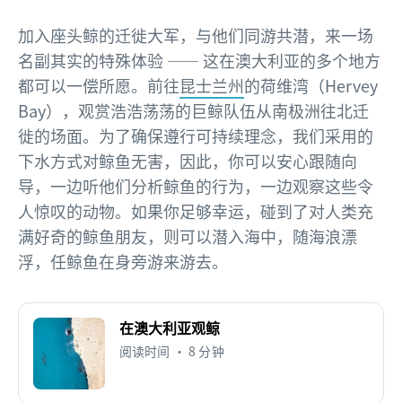
加入座头鲸的迁徙大军，与他们同游共潜，来一场
名副其实的特殊体验 —— 这在澳大利亚的多个地方
都可以一偿所愿。前往
昆士兰州
的荷维湾（Hervey
Bay），观赏浩浩荡荡的巨鲸队伍从南极洲往北迁
徙的场面。为了确保遵行可持续理念，我们采用的
下水方式对鲸鱼无害，因此，你可以安心跟随向
导，一边听他们分析鲸鱼的行为，一边观察这些令
人惊叹的动物。如果你足够幸运，碰到了对人类充
满好奇的鲸鱼朋友，则可以潜入海中，随海浪漂
浮，任鲸鱼在身旁游来游去。
在澳大利亚观鲸
阅读时间 • 8 分钟