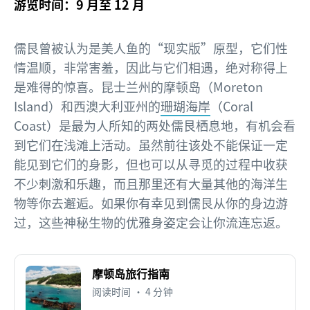
游览时间：9 月至 12 月
儒艮曾被认为是美人鱼的“现实版”原型，它们性
情温顺，非常害羞，因此与它们相遇，绝对称得上
是难得的惊喜。昆士兰州的摩顿岛（Moreton
Island）和西澳大利亚州的
珊瑚海岸
（Coral
Coast）是最为人所知的两处儒艮栖息地，有机会看
到它们在浅滩上活动。虽然前往该处不能保证一定
能见到它们的身影，但也可以从寻觅的过程中收获
不少刺激和乐趣，而且那里还有大量其他的海洋生
物等你去邂逅。如果你有幸见到儒艮从你的身边游
过，这些神秘生物的优雅身姿定会让你流连忘返。
摩顿岛旅行指南
阅读时间 • 4 分钟