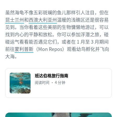
虽然海龟不像五彩斑斓的鱼儿那样引人注目，但在
昆士兰州
和
西澳大利亚州
温暖的浅礁区还是很容易
见到。当你看着这些美丽的生物慵懒地游过，可以
找到内心的平静和放松。你可以参加浮潜之旅，碰
碰运气看看能否遇见它们，或者在 1 月至 3 月期间
前往
蒙利普斯
（Mon Repos）观看幼鸟孵化并飞向
大海。
班达伯格旅行指南
阅读时间 • 4 分钟