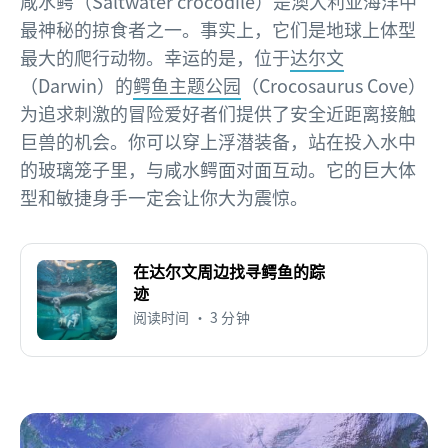
咸水鳄（Saltwater crocodile）是澳大利亚海洋中
最神秘的掠食者之一。事实上，它们是地球上体型
最大的爬行动物。幸运的是，位于
达尔文
（Darwin）的
鳄鱼主题公园
（Crocosaurus Cove）
为追求刺激的冒险爱好者们提供了安全近距离接触
巨兽的机会。你可以穿上浮潜装备，站在投入水中
的玻璃笼子里，与咸水鳄面对面互动。它的巨大体
型和敏捷身手一定会让你大为震惊。
在达尔文周边找寻鳄鱼的踪
迹
阅读时间 • 3 分钟