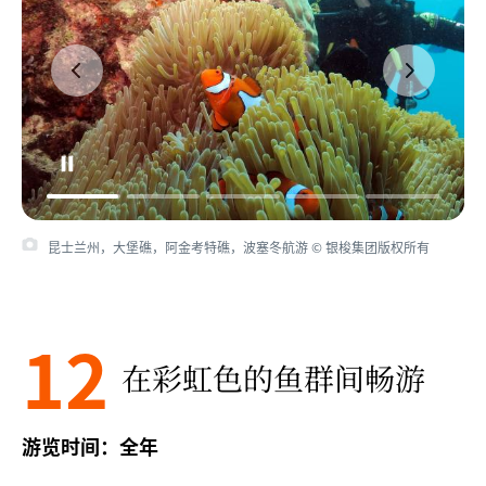
昆士兰州，阿金考特礁，海龟湾，苏眉鱼 © 昆士兰州旅游及活动推广局
版权所有
12
在彩虹色的鱼群间畅游
游览时间：全年