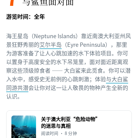
与鲨鱼面对面
游览时间：全年
海王星岛（Neptune Islands）靠近南澳大利亚州风
景狂野秀丽的
艾尔半岛
（Eyre Peninsula），那里
为游客准备了让人心跳加速的水下体验项目。你可
以置身于高度安全的水下吊笼里，面对面近距离观
察这些顶级掠食者 —— 大白鲨来此觅食。你可以潜
入水中，感受史无前例的心跳刺激；体验
与大白鲨
同游共潜
会让你对这一让人敬畏的物种产生全新的
认识。
关于澳大利亚“危险动物”
的迷思与真相
阅读时间 • 8 分钟