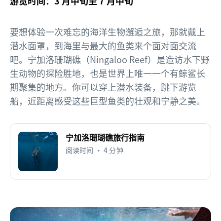
游览时间：3 月中旬至 7 月中旬
要想体验一次难忘的海洋生物邂逅之旅，那就戴上
潜水面罩，到海里与最大的鱼类来个面对面交流
吧。宁加洛珊瑚礁（Ningaloo Reef）是造访水下野
生动物的探险胜地，也是世界上唯一一个有鲸鲨长
期聚集的地方。你可以穿上潜水装备，跳下游览
船，近距离感受这些巨型鱼类的壮观和宁静之美。
宁加洛珊瑚礁旅行指南
阅读时间 • 4 分钟