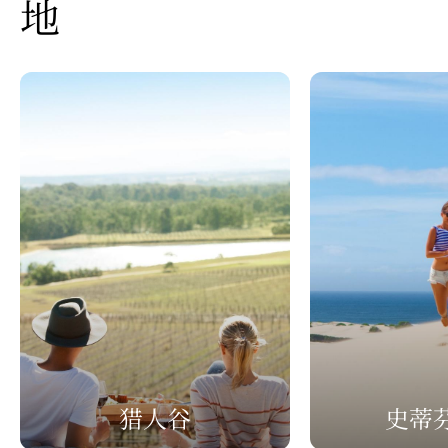
地
猎人谷
史蒂