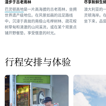
漫步于古老雨林
尽享新鲜生
巴灵顿高地
是一片高海拔的古老雨林，坐拥
澳大利亚的
世界遗产级地位。在风景如画的远足路线
灵顿海岸。
中，沉浸于高耸的南极山毛榉树林、疏花桉
坐下来，品
树草甸和清澈的山间溪流，或在某个观景点
铺开野餐垫，享受惬意的时光。
行程安排与体验