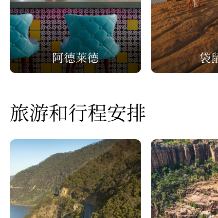
阿德莱德
袋
旅游和行程安排