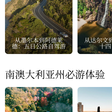
从墨尔本到阿德莱
从达尔文
德：五日公路自驾游
十四
南澳大利亚州必游体验