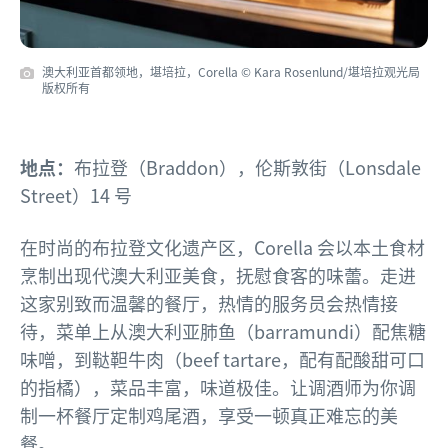
澳大利亚首都领地，堪培拉，Corella © Kara Rosenlund/堪培拉观光局
版权所有
地点：
布拉登（Braddon），伦斯敦街（Lonsdale
Street）14 号
在时尚的布拉登文化遗产区，Corella 会以本土食材
烹制出现代澳大利亚美食，抚慰食客的味蕾。走进
这家别致而温馨的餐厅，热情的服务员会热情接
待，菜单上从澳大利亚肺鱼（barramundi）配焦糖
味噌，到鞑靼牛肉（beef tartare，配有配酸甜可口
的指橘），菜品丰富，味道极佳。让调酒师为你调
制一杯餐厅定制鸡尾酒，享受一顿真正难忘的美
餐。