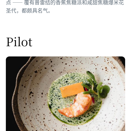
点 —— 覆有普雷结的香蕉焦糖派和咸甜焦糖爆米花
圣代，都颇具名气。
Pilot