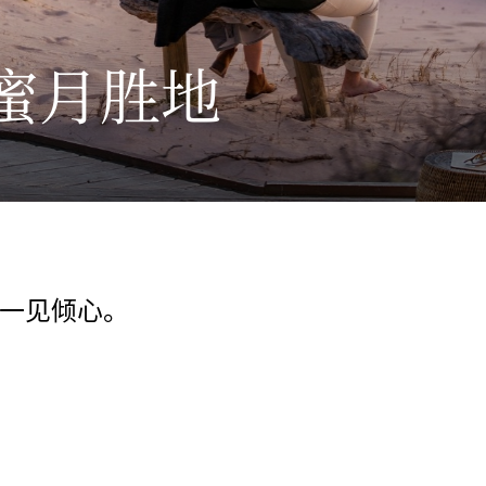
蜜月胜地
一见倾心。