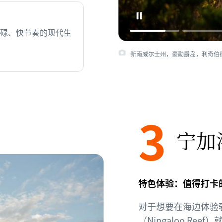
碌、快节奏的现代生
新南威尔士州，豪勋爵岛，利奇伯德山和
3
宁加
特色体验：值得打卡
对于想要在海边体验
（Ningaloo Re