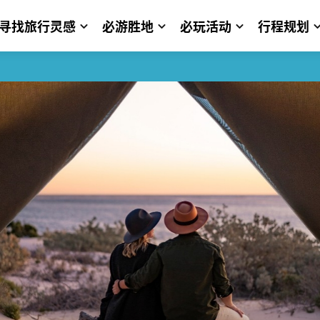
寻找旅行灵感
必游胜地
必玩活动
行程规划