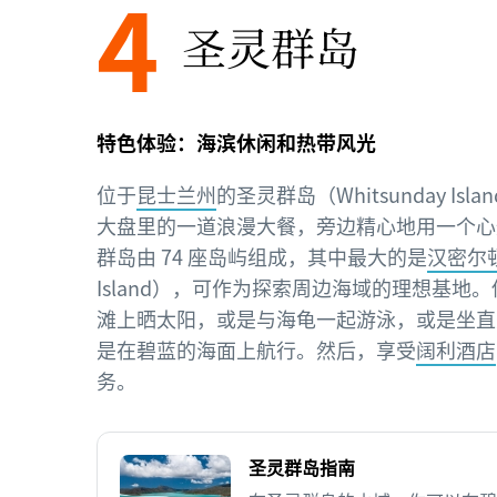
4
圣灵群岛
特色体验：海滨休闲和热带风光
位于
昆士兰州
的圣灵群岛（Whitsunday Is
大盘里的一道浪漫大餐，旁边精心地用一个心
群岛由 74 座岛屿组成，其中最大的是
汉密尔
Island），可作为探索周边海域的理想基地
滩上晒太阳，或是与海龟一起游泳，或是坐直
是在碧蓝的海面上航行。然后，享受
阔利酒店
务。
圣灵群岛指南