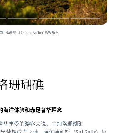
高尔山 © Tom Archer 版权所有
洛珊瑚礁
的海洋体验和赤足奢华理念
奢华享受的游客来说，宁加洛珊瑚礁
ef）就是梦想成真之地。
萨尔萨利斯
（Sal Salis）坐