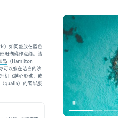
lands）如同盛放在蓝色
形珊瑚礁作点缀。该
顿岛
（Hamilton
。你可以躺在洁白的沙
升机飞越心形礁，或
（qualia）的奢华服