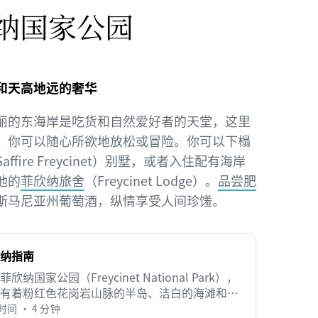
纳国家公园
和天高地远的奢华
丽的东海岸是吃货和自然爱好者的天堂，这里
，你可以随心所欲地放松或冒险。你可以下榻
affire Freycinet）别墅，或者入住配有海岸
池的
菲欣纳旅舍
（Freycinet Lodge）。
品尝肥
斯马尼亚州葡萄酒，纵情享受人间珍馐。
纳指南
欣纳国家公园（Freycinet National Park），
有着粉红色花岗岩山脉的半岛、洁白的海滩和蔚
海湾。
间 • 4 分钟