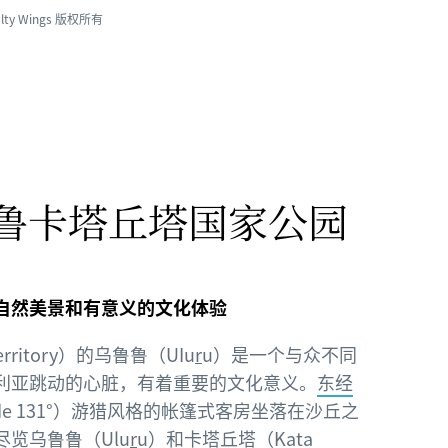
y Wings 版权所有
鲁卡塔丘塔国家公园
自然美景和有意义的文化体验
Territory）的乌鲁鲁（UIu
r
u）是一个与众不同
利亚跳动的心脏，有着重要的文化意义。
东经
tude 131°）游猎风格的帐篷式客房坐落在沙丘之
览乌鲁鲁（Ulu
r
u）和卡塔丘塔（Kata