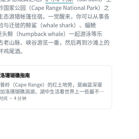
园（Cape Range National Park）之
生态游猎帐篷住宿。一觉醒来，你可以从事各
迁徙的鲸鲨（whale shark）、蝠鲼
至座头鲸（humpback whale）一起游泳等乐
古老山脉、峡谷游览一番，然后再到沙滩上的
杯鸡尾酒。
洛珊瑚礁指南
普岭（Cape Range）的红土地旁，是幽蓝深邃
加洛珊瑚礁潟湖，湖中生活着世界上一些最不可
的海洋生物。
间 • 4 分钟