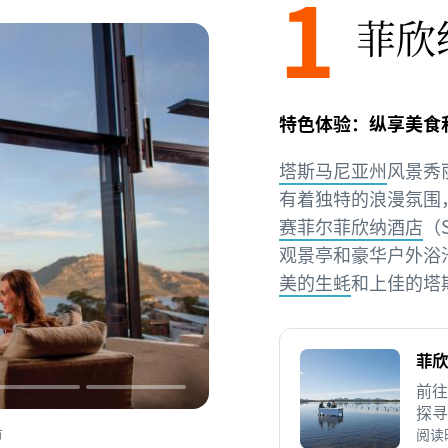
1
菲欣
特色体验：纵享美食
塔斯马尼亚州
风景秀
有着独特的浪漫氛围
赛菲尔菲欣纳酒店
（S
观景亭和豪华户外浴
美的生蚝
和上佳的塔
菲欣
前往菲
探寻
蓝的
阅读时
塔斯马尼亚旅游局版权所有