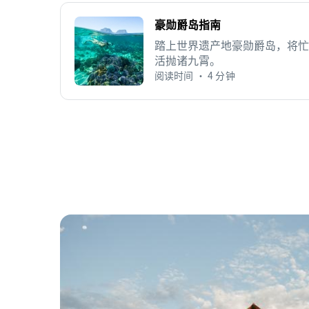
豪勋爵岛指南
踏上世界遗产地豪勋爵岛，将忙
活抛诸九霄。
阅读时间 • 4 分钟