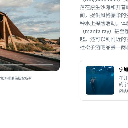
落在原生沙滩和开普岭国家公
间，提供风格豪华的
种水上探险活动，体验与
（manta ray）甚
趣。还可以到附近的
杜松子酒吧品尝一两
宁加
在开
宁加洛珊瑚礁版权所有
的宁
思议
阅读时