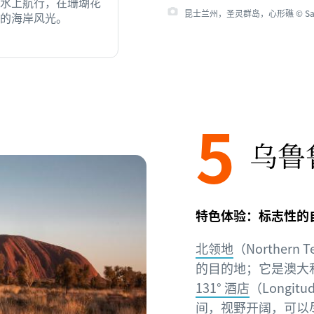
水上航行，在珊瑚花
昆士兰州，圣灵群岛，心形礁 © Salt
的海岸风光。
5
乌鲁
特色体验：标志性的
北领地
（Northern 
的目的地；它是澳大
131° 酒店
（Longi
间，视野开阔，可以尽