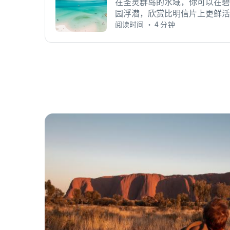
在圣灵群岛的水域，你可以在碧
园浮潜，欣赏比明信片上更鲜活
阅读时间 • 4 分钟