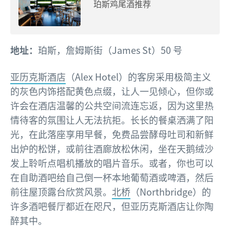
珀斯鸡尾酒推荐
地址：
珀斯，詹姆斯街（James St）50 号
亚历克斯酒店
（Alex Hotel）的客房采用极简主义
的灰色内饰搭配黄色点缀，让人一见倾心，但你或
许会在酒店温馨的公共空间流连忘返，因为这里热
情待客的氛围让人无法抗拒。长长的餐桌洒满了阳
光，在此落座享用早餐，免费品尝酵母吐司和新鲜
出炉的松饼，或前往酒廊放松休闲，坐在天鹅绒沙
发上聆听点唱机播放的唱片音乐。或者，你也可以
在自助酒吧给自己倒一杯本地葡萄酒或啤酒，然后
前往屋顶露台欣赏风景。
北桥
（Northbridge）的
许多酒吧餐厅都近在咫尺，但亚历克斯酒店让你陶
醉其中。