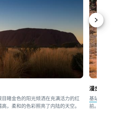
漫步在乌鲁鲁岩底
眼目睹金色的阳光倾洒在充满活力的红
基站步道
（base w
越高，柔和的色彩照亮了内陆的天空。
前。
绕着整个巨石转