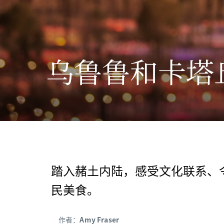
乌鲁鲁和卡塔
踏入赭土内陆，感受文化联系、
民美食。
作者：
Amy Fraser