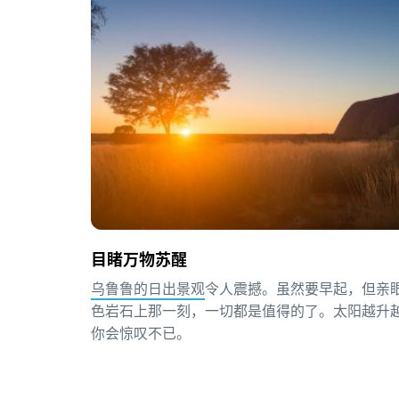
目睹万物苏醒
乌鲁鲁的日出景观
令人震撼。
虽然要早起，但亲
色岩石上那一刻，一切都是值得的了。太阳越升
你会惊叹不已。