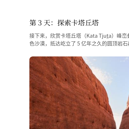
第 3 天：探索卡塔丘塔
接下来，欣赏卡塔丘塔（Kata Tju
t
a）峰峦
色沙漠，抵达屹立了 5 亿年之久的圆顶岩石