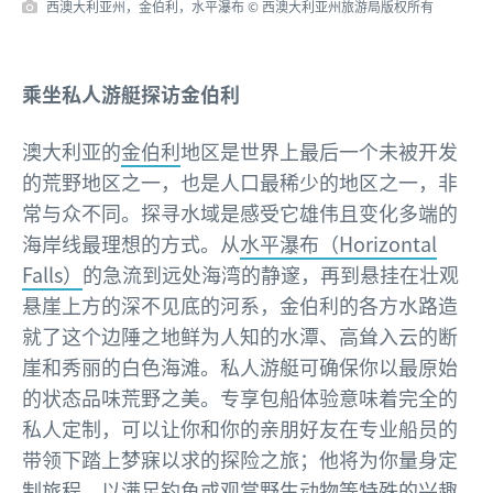
西澳大利亚州，金伯利，水平瀑布 © 西澳大利亚州旅游局版权所有
乘坐私人游艇探访金伯利
澳大利亚的
金伯利
地区是世界上最后一个未被开发
的荒野地区之一，也是人口最稀少的地区之一，非
常与众不同。探寻水域是感受它雄伟且变化多端的
海岸线最理想的方式。从
水平瀑布（Horizontal
Falls）
的急流到远处海湾的静邃，再到悬挂在壮观
悬崖上方的深不见底的河系，金伯利的各方水路造
就了这个边陲之地鲜为人知的水潭、高耸入云的断
崖和秀丽的白色海滩。私人游艇可确保你以最原始
的状态品味荒野之美。专享包船体验意味着完全的
私人定制，可以让你和你的亲朋好友在专业船员的
带领下踏上梦寐以求的探险之旅；他将为你量身定
制旅程，以满足钓鱼或观赏野生动物等特殊的兴趣