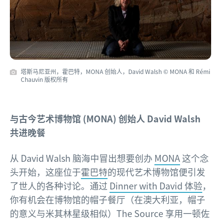
塔斯马尼亚州，霍巴特，MONA 创始人，David Walsh © MONA 和 Rémi
Chauvin 版权所有
与古今艺术博物馆 (MONA) 创始人 David Walsh
共进晚餐
从 David Walsh 脑海中冒出想要创办
MONA
这个念
头开始，这座位于
霍巴特
的现代艺术博物馆便引发
了世人的各种讨论。通过
Dinner with David 体验
，
你有机会在博物馆的帽子餐厅（在澳大利亚，帽子
的意义与米其林星级相似）The Source 享用一顿佐