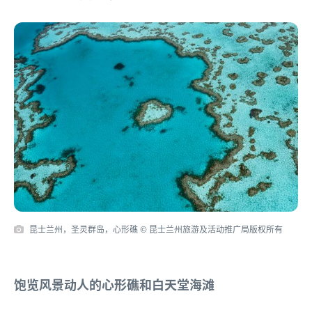
昆士兰州，圣灵群岛，心形礁 © 昆士兰州旅游及活动推广局版权所有
饱览风景动人的心形礁和白天堂海滩