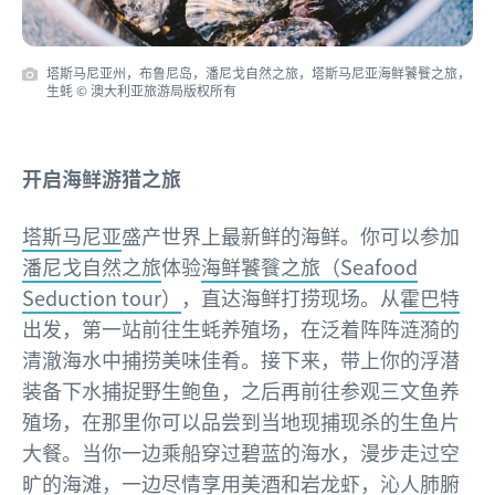
塔斯马尼亚州，布鲁尼岛，潘尼戈自然之旅，塔斯马尼亚海鲜饕餮之旅，
生蚝 © 澳大利亚旅游局版权所有
开启海鲜游猎之旅
塔斯马尼亚
盛产世界上最新鲜的海鲜。你可以参加
潘尼戈自然之旅
体验
海鲜饕餮之旅（Seafood
Seduction tour）
，直达海鲜打捞现场。从
霍巴特
出发，第一站前往生蚝养殖场，在泛着阵阵涟漪的
清澈海水中捕捞美味佳肴。接下来，带上你的浮潜
装备下水捕捉野生鲍鱼，之后再前往参观三文鱼养
殖场，在那里你可以品尝到当地现捕现杀的生鱼片
大餐。当你一边乘船穿过碧蓝的海水，漫步走过空
旷的海滩，一边尽情享用美酒和岩龙虾，沁人肺腑