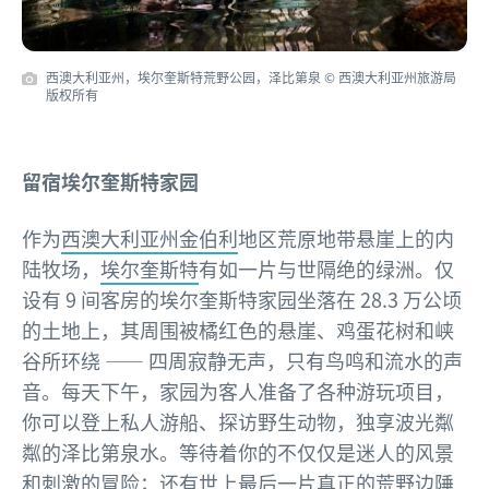
西澳大利亚州，埃尔奎斯特荒野公园，泽比第泉 © 西澳大利亚州旅游局
版权所有
留宿埃尔奎斯特家园
作为
西澳大利亚州
金伯利
地区荒原地带悬崖上的内
陆牧场，
埃尔奎斯特
有如一片与世隔绝的绿洲。仅
设有 9 间客房的埃尔奎斯特家园坐落在 28.3 万公顷
的土地上，其周围被橘红色的悬崖、鸡蛋花树和峡
谷所环绕 —— 四周寂静无声，只有鸟鸣和流水的声
音。每天下午，家园为客人准备了各种游玩项目，
你可以登上私人游船、探访野生动物，独享波光粼
粼的泽比第泉水。等待着你的不仅仅是迷人的风景
和刺激的冒险；还有世上最后一片真正的荒野边陲