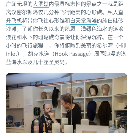
广阔无垠的
大堡礁
内最具标志性的景点之一就是距
离
汉密尔顿岛
仅几分钟飞行距离的
心形礁
。私人
直
升飞机
将带你飞往心形礁和
白天堂海滩
的纯白硅砂
沙滩，了却你长久以来的夙愿。浅绿色海水的滚滚
浪花和水下的珊瑚礁奇景将让你深深沉醉。在一个
小时的飞行旅程中，你将俯瞰到美丽的希尔湾（Hill
Inlet），胡克水道（Hook Passage）周围浪漫的湛
蓝海水以及几十座圣灵岛。