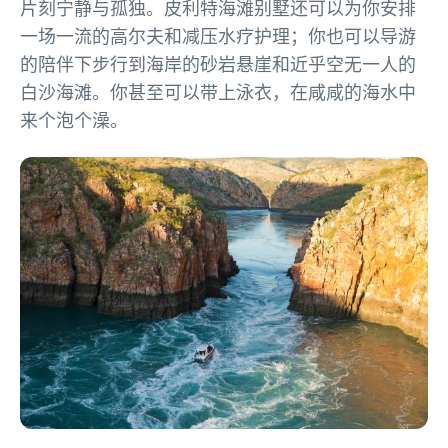
片刻宁静与孤独。皮利特海滩别墅还可以为你安排
一场一流的高尔夫和减压水疗护理；你也可以导游
的陪伴下步行到海岸的砂岩悬崖和近乎空无一人的
白沙海滩。你甚至可以带上泳衣，在咸咸的海水中
来个泡个澡。