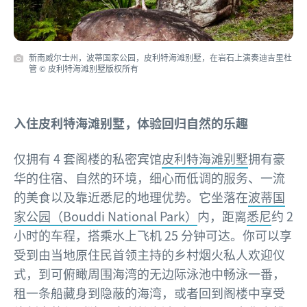
新南威尔士州，波蒂国家公园，皮利特海滩别墅，在岩石上演奏迪吉里杜
管 © 皮利特海滩别墅版权所有
入住皮利特海滩别墅，体验回归自然的乐趣
仅拥有 4 套阁楼的私密宾馆
皮利特海滩别墅
拥有豪
华的住宿、自然的环境，细心而低调的服务、一流
的美食以及靠近悉尼的地理优势。它坐落在
波蒂国
家公园（Bouddi National Park）
内，距离
悉尼
约 2
小时的车程，搭乘水上飞机 25 分钟可达。你可以享
受到由当地原住民首领主持的乡村烟火私人欢迎仪
式，到可俯瞰周围海湾的无边际泳池中畅泳一番，
租一条船藏身到隐蔽的海湾，或者回到阁楼中享受