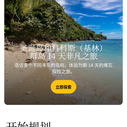
圣诞岛和科科斯
（基林）
群岛 14 天非凡之旅
造访多个不同寻常的岛屿，体验为期 14 天的难忘
探险之旅。
立即探索
开始规划