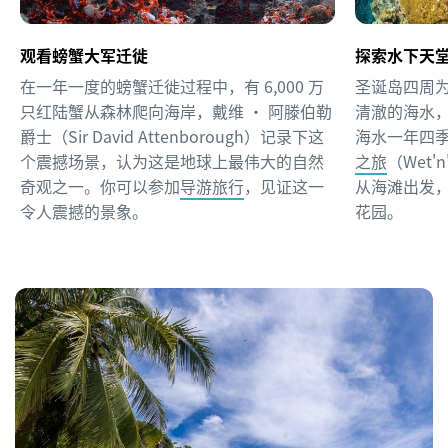
观看螃蟹大军迁徙
探索水下天
在一年一度的螃蟹迁徙过程中，有 6,000 万
圣诞岛四周
只红陆蟹从森林爬向海岸，戴维 • 阿滕伯勒
清澈的海水，
爵士（Sir David Attenborough）记录下这
海水一年四
个震撼场景，认为这是地球上最伟大的自然
之旅
（Wet'n
奇观之一。你可以参加
导游旅行
，见证这一
从海滩出发
令人震撼的景象。
花园。