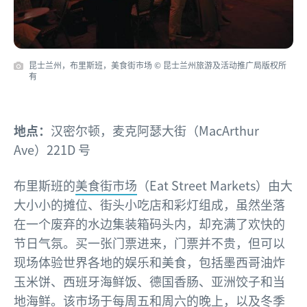
昆士兰州，布里斯班，美食街市场 © 昆士兰州旅游及活动推广局版权所
有
地点：
汉密尔顿，麦克阿瑟大街（MacArthur
Ave）221D 号
布里斯班的
美食街市场
（Eat Street Markets）由大
大小小的摊位、街头小吃店和彩灯组成，虽然坐落
在一个废弃的水边集装箱码头内，却充满了欢快的
节日气氛。买一张门票进来，门票并不贵，但可以
现场体验世界各地的娱乐和美食，包括墨西哥油炸
玉米饼、西班牙海鲜饭、德国香肠、亚洲饺子和当
地海鲜。该市场于每周五和周六的晚上，以及
冬季