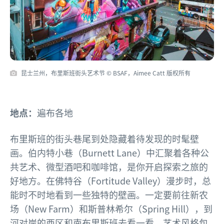
昆士兰州，布里斯班街头艺术节 © BSAF，Aimee Catt 版权所有
地点：
遍布各地
布里斯班的街头巷尾到处隐藏着待发现的时髦壁
画。伯内特小巷（Burnett Lane）中汇聚着各种公
共艺术、微型酒吧和咖啡馆，是你开启探索之旅的
好地方。在佛特谷（Fortitude Valley）漫步时，总
能时不时地看到一些独特的壁画。一定要前往新农
场（New Farm）和斯普林希尔（Spring Hill），到
河对岸的西区和南布里斯班去看一看。艺术风格包