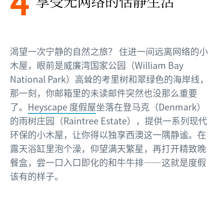
4
享受无网络的恬静生活
渴望一次宁静的自然之旅？ 住进一间远离网络的小
木屋，眼前是威廉湾国家公园（William Bay
National Park）高耸的考里树和翠绿色的海岸线，
那一刻，你邮箱里的未读邮件突然也没那么重要
了。
Heyscape 度假屋
坐落在登马克（Denmark）
的雨树庄园（Raintree Estate），提供一系列现代
环保的小木屋，让你得以独享西澳这一隅静谧。在
露天浴缸里泡个澡，仰望满天繁星，再打开精致晚
餐盒，尝一口入口即化的和牛牛排——这就是度假
该有的样子。