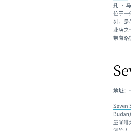
托 · 
位于一
刻，是
业店之
带有略
Se
地址
：卡
Seven 
Bud
量咖啡
创始人，