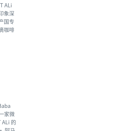
 ALi
印象深
产国专
滴咖啡
aba
一家微
Li 的
· 阿马