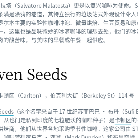
马拉塔（Salvatore Malatesta）更是以复兴咖啡为使命。ST
条满是涂鸦的巷道，其特立独行的垃圾站式外观设计令人
墨尔本主要的实验性咖啡冲泡、微量烘焙、生豆贸易和原
一。这里也是品味微妙的冰滴咖啡的理想去处，他们的冰
微的酸苦味，与美味的早餐或午餐一起供应。
ven Seeds
顿区（Carlton），伯克利大街（Berkeley St）114 号
Seeds
（这个名字来自于 17 世纪苏菲巴巴 · 布丹（Sufi B
an）从也门走私到印度的七粒肥沃的咖啡种子）是
卡顿区
的
烘焙商，他们从世界各地采购季节性咖啡。这家公司由 ST A
咖啡梦想家马克 · 邓登（Mark Dundon）和布里奇特 