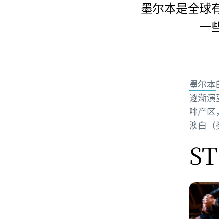
墨尔本是全球
一
墨尔本
逐渐演
啡产区
澳白（
ST