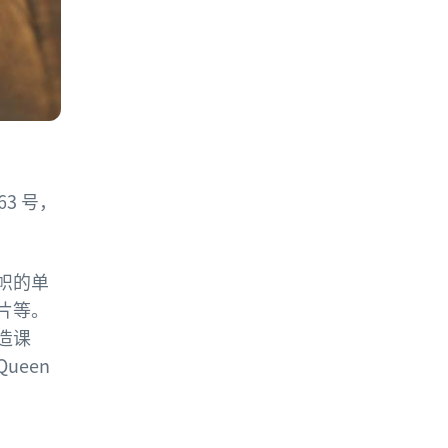
63 号，
帜的单
片等。
造课
Queen