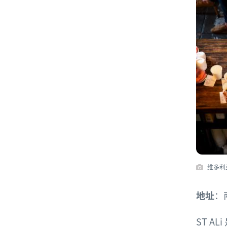
维多利
地址
：
ST ALi