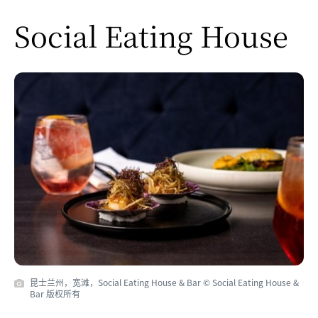
Social Eating House
昆士兰州，宽滩，Social Eating House & Bar © Social Eating House &
Bar 版权所有