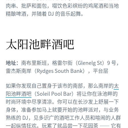
肉串、批萨和面包，啜饮色彩缤纷的鸡尾酒和当地
精酿啤酒，并随着 DJ 的音乐起舞。
太阳池畔酒吧
地址：
南布里斯班，格雷尔街（Glenelg St）9 号，
雷杰斯南岸（Rydges South Bank），平台层
如果你发现自己置身于该市的南部，那么南岸的
太
阳池畔酒吧
（Soleil Pool Bar）将让你在泳池畔的
时尚环境中尽享清凉。你可以在长沙发上舒展一下
身体，准备参加马上就要开始的池畔派对，与业务
熟练的 DJ，见多识广的酒吧工作人员和喧闹的人群
一起纵情狂欢。玩累了就品尝一下花园茶 —— 它有