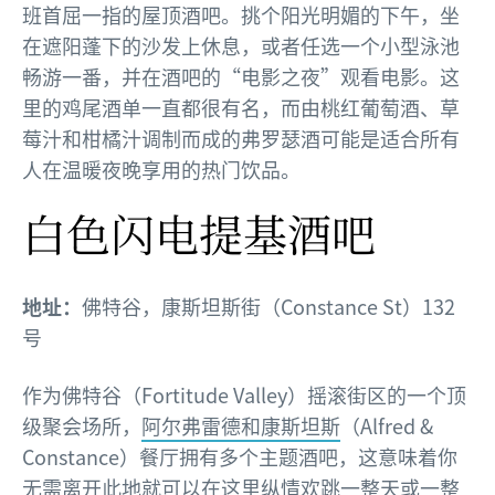
班首屈一指的屋顶酒吧。挑个阳光明媚的下午，坐
在遮阳蓬下的沙发上休息，或者任选一个小型泳池
畅游一番，并在酒吧的“电影之夜”观看电影。这
里的鸡尾酒单一直都很有名，而由桃红葡萄酒、草
莓汁和柑橘汁调制而成的弗罗瑟酒可能是适合所有
人在温暖夜晚享用的热门饮品。
白色闪电提基酒吧
地址：
佛特谷，康斯坦斯街（Constance St）132
号
作为佛特谷（Fortitude Valley）摇滚街区的一个顶
级聚会场所，
阿尔弗雷德和康斯坦斯
（Alfred &
Constance）餐厅拥有多个主题酒吧，这意味着你
无需离开此地就可以在这里纵情欢跳一整天或一整