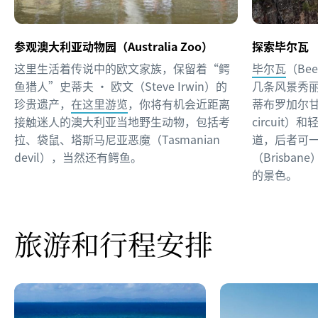
参观澳大利亚动物园（Australia Zoo）
探索毕尔瓦
这里生活着传说中的欧文家族，保留着“鳄
毕尔瓦
（Be
鱼猎人”史蒂夫 • 欧文（Steve Irwin）的
几条风景秀丽
珍贵遗产，
在这里游览
，你将有机会近距离
蒂布罗加尔甘步
接触迷人的澳大利亚当地野生动物，包括考
circuit
拉、袋鼠、塔斯马尼亚恶魔（Tasmanian
道，后者可
devil），当然还有鳄鱼。
（Brisbane
的景色。
旅游和行程安排