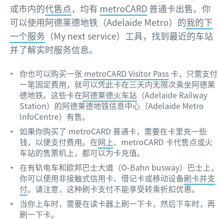
或市内的
代售点
，均有
metroCARD
普通卡出售。你
可以使用阿德莱德地铁（Adelaide Metro）的
我的下
一个服务
（My next service）工具，找到最近的车站
并了解实时服务信息。
你也可以购买一张
metroCARD Visitor Pass
卡，只需支付
一笔固定费用，就可以凭此卡在三天内无限次乘坐阿德莱
德地铁。这些卡在
阿德莱德火车站
（Adelaide Railway
Station）的阿德莱德地铁信息中心（Adelaide Metro
InfoCentre）有售。
如果你购买了 metroCARD 普通卡，需要在卡里充一些
钱，以便支付费用。在
网上
、metroCARD 卡代售点或火
车站的售票机上，都可以为卡充值。
在有轨电车和欧邦巴士大道（O-Bahn busway）巴士上，
你可以使用非接触式信用卡、借记卡或移动设备
刷卡并支
付
。请注意，这种刷卡支付不能享受转乘折扣优惠。
当你上车时，需要在读卡器上刷一下卡，然后下车时，再
刷一下卡。