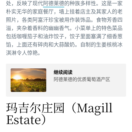
处，反映了现代
阿德莱德
的种族多样性。这是一家
朴实无华的家庭餐厅，墙上挂着店主及其家人的老
照片，各类阿富汗珍宝被用作装饰品。食物芳香四
溢，夹杂着香料的幽幽香气。小菜单上的特色菜品
包括咖喱茄子和油炸饺子，饺子里面塞满了细香葱
馅，上面还有碎肉和大蒜酸奶。自制的生姜核桃冰
淇淋令人惊艳。
继续阅读
阿德莱德的优质葡萄酒产区
玛吉尔庄园
（Magill
Estate）