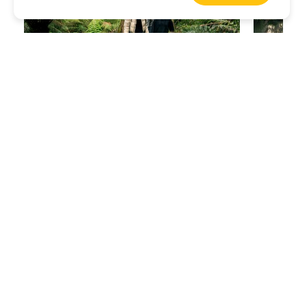
徒步穿越雨林
参观美丽
系紧你的徒步鞋，挑战
科科达抗战纪念千级
在维多利
步道
（1,000 Steps Kokoda Track
园
令人目
Memorial Walk）。这条路线极具挑战性，
里生长着
但沿途的风景也美得令人咋舌。该路线被雨
斓、绚丽
林所覆盖，通向空旷地带，可将城市美景尽
收眼底。
第 2 天：尽情享乐的一天