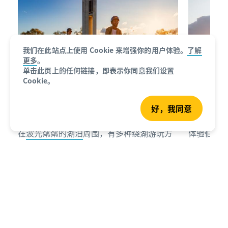
我们在此站点上使用 Cookie 来增强你的用户体验。
了解
更多
。
单击此页上的任何链接，即表示你同意我们设置
Cookie。
好，我同意
探索伯利・格里芬湖
在船上野
在
波光粼粼的湖泊
周围，有多种绕湖游玩方
体验伯利
式。 你可以选择徒步、骑自行车，甚至还可
从
GoBoat
以参加趣味十足的电动滑板车之旅。这些都
需驾船执
是游览湖畔花园、公园与纪念碑的绝佳方
船上享用
式，也能找到心仪的观景位置静坐赏景。